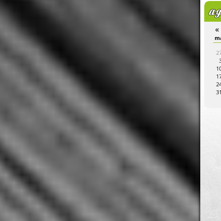
«
do
vr
za
zo
ma
di
wo
do
vr
za
zo
ma
di
wo
do
vr
za
zo
m
30
1
2
3
25
26
27
28
29
30
31
29
30
1
2
3
4
5
2
1
2
3
4
5
6
7
7
8
9
10
6
7
8
9
10
11
12
8
9
10
11
12
13
14
14
15
16
17
13
14
15
16
17
18
19
1
15
16
17
18
19
20
21
21
22
23
24
20
21
22
23
24
25
26
1
22
23
24
25
26
27
28
28
29
30
31
27
28
29
30
31
1
2
2
29
30
1
2
3
4
5
4
5
6
7
3
4
5
6
7
8
9
3