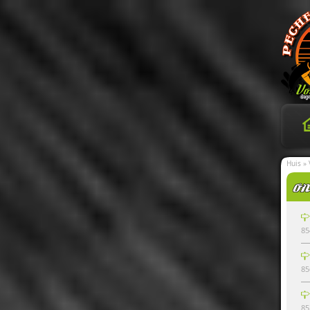
Huis
»
85
85
85