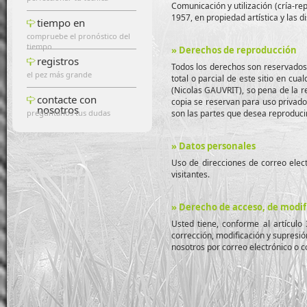
Comunicación y utilización (cría-re
1957, en propiedad artística y las d
tiempo en
compruebe el pronóstico del
tiempo
» Derechos de reproducción
registros
Todos los derechos son reservados
el pez más grande
total o parcial de este sitio en cu
(Nicolas GAUVRIT), so pena de la r
contacte con
copia se reservan para uso privado
nosotros
pregúntanos tus dudas
son las partes que desea reproduci
» Datos personales
Uso de direcciones de correo elect
visitantes.
» Derecho de acceso, de modif
Usted tiene, conforme al artículo
corrección, modificación y supresi
nosotros por correo electrónico o co