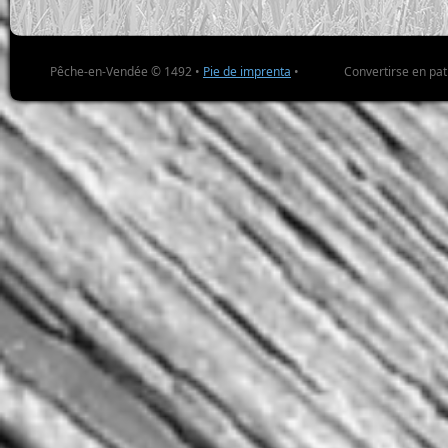
Pêche-en-Vendée © 1492 •
Pie de imprenta
•
Convertirse en pa