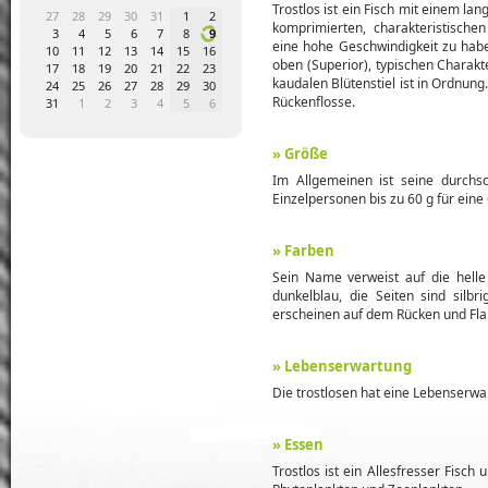
Trostlos ist ein Fisch mit einem lan
4
5
27
28
29
30
31
1
2
31
1
2
3
4
5
6
28
29
30
komprimierten, charakteristische
1
12
3
4
5
6
7
8
9
7
8
9
10
11
12
13
5
6
7
eine hohe Geschwindigkeit zu habe
8
19
10
11
12
13
14
15
16
14
15
16
17
18
19
20
12
13
14
oben (Superior), typischen Charakt
5
26
17
18
19
20
21
22
23
21
22
23
24
25
26
27
19
20
21
kaudalen Blütenstiel ist in Ordnung.
1
2
24
25
26
27
28
29
30
28
29
30
1
2
3
4
26
27
28
Rückenflosse.
8
9
31
1
2
3
4
5
6
5
6
7
8
9
10
11
2
3
4
» Größe
Im Allgemeinen ist seine durchs
Einzelpersonen bis zu 60 g für ein
» Farben
Sein Name verweist auf die helle
dunkelblau, die Seiten sind silb
erscheinen auf dem Rücken und Fla
» Lebenserwartung
Die trostlosen hat eine Lebenserwa
» Essen
Trostlos ist ein Allesfresser Fisc